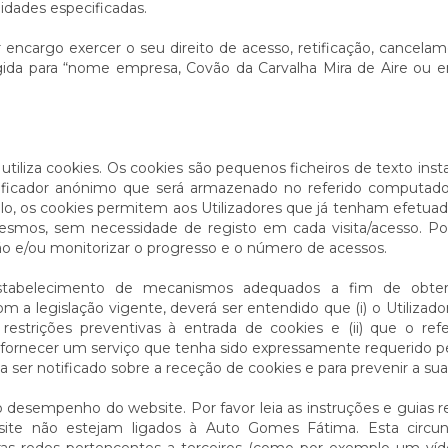
lidades especificadas.
encargo exercer o seu direito de acesso, retificação, cancela
gida para “nome empresa, Covão da Carvalha Mira de Aire ou e
utiliza cookies. Os cookies são pequenos ficheiros de texto ins
entificador anónimo que será armazenado no referido computa
mplo, os cookies permitem aos Utilizadores que já tenham efetua
mos, sem necessidade de registo em cada visita/acesso. Pod
o e/ou monitorizar o progresso e o número de acessos.
tabelecimento de mecanismos adequados a fim de obter a 
m a legislação vigente, deverá ser entendido que (i) o Utiliza
restrições preventivas à entrada de cookies e (ii) que o ref
fornecer um serviço que tenha sido expressamente requerido pel
 ser notificado sobre a receção de cookies e para prevenir a sua
o desempenho do website. Por favor leia as instruções e guias 
ebsite não estejam ligados à Auto Gomes Fátima. Esta circu