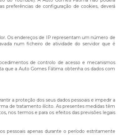
deo do YouTube). A Auto Gomes Fátima não poderá
as preferências de configuração de cookies, deverá
dor. Os endereços de IP representam um número de
vada num ficheiro de atividade do servidor que é
procedimentos de controlo de acesso e mecanismos
aceita que a Auto Gomes Fátima obtenha os dados com
ntir a proteção dos seus dados pessoais e impedir a
forma de tratamento ilícito. As presentes medidas têm
s, nos termos e para os efeitos das previsões legais
os pessoais apenas durante o período estritamente