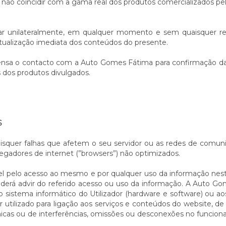
 não coincidir com a gama real dos produtos comercializados p
ar unilateralmente, em qualquer momento e sem quaisquer res
atualização imediata dos conteúdos do presente.
ensa o contacto com a Auto Gomes Fátima para confirmação da di
 dos produtos divulgados.
S
squer falhas que afetem o seu servidor ou as redes de comun
gadores de internet (”browsers”) não optimizados.
el pelo acesso ao mesmo e por qualquer uso da informação nes
derá advir do referido acesso ou uso da informação. A Auto Go
o sistema informático do Utilizador (hardware e software) ou
tilizado para ligação aos serviços e conteúdos do website, de 
as ou de interferências, omissões ou desconexões no funciona