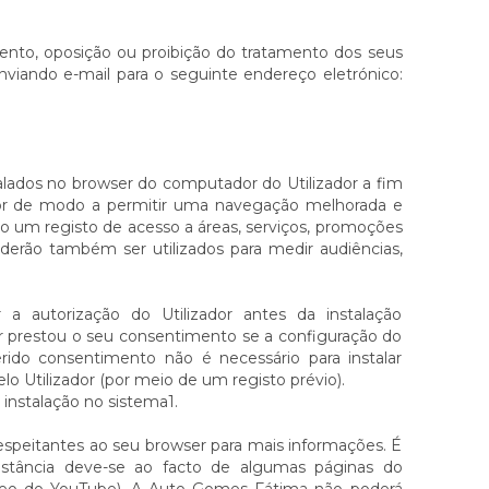
mento, oposição ou proibição do tratamento dos seus
nviando e-mail para o seguinte endereço eletrónico:
talados no browser do computador do Utilizador a fim
dor de modo a permitir uma navegação melhorada e
do um registo de acesso a áreas, serviços, promoções
erão também ser utilizados para medir audiências,
autorização do Utilizador antes da instalação
dor prestou o seu consentimento se a configuração do
erido consentimento não é necessário para instalar
o Utilizador (por meio de um registo prévio).
 instalação no sistema1.
respeitantes ao seu browser para mais informações. É
nstância deve-se ao facto de algumas páginas do