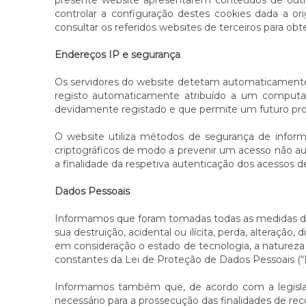
presente website apresentarem conteúdos de out
controlar a configuração destes cookies dada a or
consultar os referidos websites de terceiros para obt
Endereços IP e segurança
Os servidores do website detetam automaticament
registo automaticamente atribuído a um computad
devidamente registado e que permite um futuro pr
O website utiliza métodos de segurança de infor
criptográficos de modo a prevenir um acesso não au
a finalidade da respetiva autenticação dos acessos de
Dados Pessoais
Informamos que foram tomadas todas as medidas de s
sua destruição, acidental ou ilícita, perda, alteraç
em consideração o estado de tecnologia, a natureza 
constantes da Lei de Proteção de Dados Pessoais (
Informamos também que, de acordo com a legislaçã
necessário para a prossecução das finalidades de rec