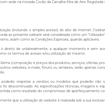
om sede na morada Covão da Carvalha Mira de Aire Registada 
ização (incluindo o simples acesso) do sítio de internet (“web
aceda ao presente website será considerada como um “Utilizador”
esmo, assim como as Condições Especiais, quando aplicáveis.
direito de unilateralmente, a qualquer momento e sem aviso 
como os termos de acesso e/ou utilização do mesmo.
tima (composição e preços dos produtos, serviços, ofertas, pro
 outros websites, e-mails, fóruns ou similares, serão apenas con
ão.
 poderão respeitar a versões ou modelos que poderão não se
ico foi descontinuado. As especificações técnicas, imagens e 
contida como resultado do compromisso de aperfeiçoamento cont
amente que a utilização do website é realizada sob a sua exclusi