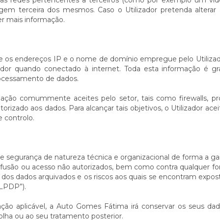
ras redes pertencentes a terceiros (como por exemplo um ví
igem terceira dos mesmos. Caso o Utilizador pretenda alterar 
er mais informação.
e os endereços IP e o nome de domínio empregue pelo Utiliza
or quando conectado à internet. Toda esta informação é gra
ocessamento de dados.
mação comummente aceites pelo setor, tais como firewalls, 
torizado aos dados. Para alcançar tais objetivos, o Utilizador 
 controlo.
egurança de natureza técnica e organizacional de forma a gara
ão, difusão ou acesso não autorizados, bem como contra qualquer 
dos dados arquivados e os riscos aos quais se encontram exposto
“LPDP”).
o aplicável, a Auto Gomes Fátima irá conservar os seus dad
olha ou ao seu tratamento posterior.