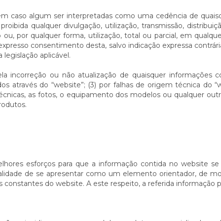
m caso algum ser interpretadas como uma cedência de quaisque
oibida qualquer divulgação, utilização, transmissão, distribuiç
io ou, por qualquer forma, utilização, total ou parcial, em qual
resso consentimento desta, salvo indicação expressa contrária o
legislação aplicável.
la incorreção ou não atualização de quaisquer informações co
 através do “website”; (3) por falhas de origem técnica do “w
s técnicas, as fotos, o equipamento dos modelos ou qualquer out
rodutos.
ores esforços para que a informação contida no website se e
alidade de se apresentar como um elemento orientador, de mod
s constantes do website. A este respeito, a referida informação p