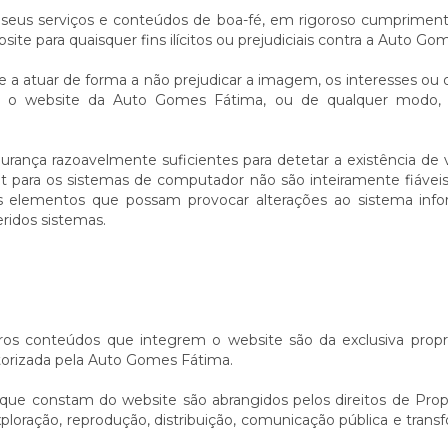
os seus serviços e conteúdos de boa-fé, em rigoroso cumprimen
site para quaisquer fins ilícitos ou prejudiciais contra a Auto Go
e a atuar de forma a não prejudicar a imagem, os interesses ou 
egar o website da Auto Gomes Fátima, ou de qualquer modo, 
a razoavelmente suficientes para detetar a existência de vír
t para os sistemas de computador não são inteiramente fiáve
ros elementos que possam provocar alterações ao sistema info
ridos sistemas.
tros conteúdos que integrem o website são da exclusiva propr
autorizada pela Auto Gomes Fátima.
 que constam do website são abrangidos pelos direitos de Propri
loração, reprodução, distribuição, comunicação pública e tran